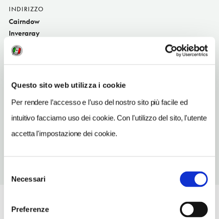
INDIRIZZO
Cairndow
Inveraray
SITO WEB
www.lochfyne.com
INDIRIZZO EMAIL
Questo sito web utilizza i cookie
enquiries@lochfyne.net
Per rendere l’accesso e l’uso del nostro sito più facile ed
TELEFONO
intuitivo facciamo uso dei cookie. Con l'utilizzo del sito, l'utente
01499600236
accetta l'impostazione dei cookie.
Selezione
Necessari
del
consenso
Preferenze