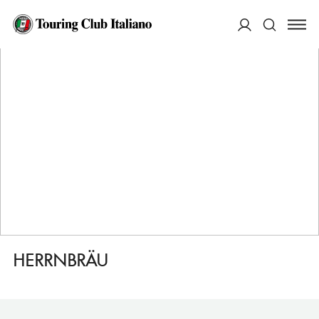
HOME
DESTINAZIONI
INGOLSTADT
FARE
HERRNBRÄU
ACCEDI
Cerca
HERRNBRÄU