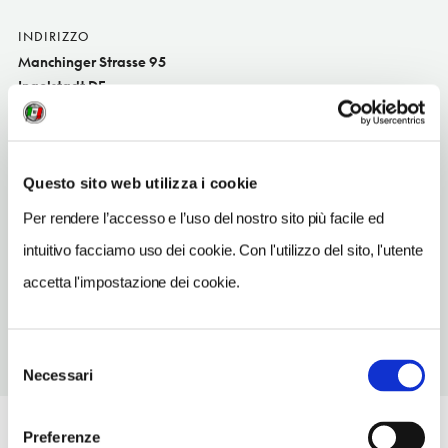
INDIRIZZO
Manchinger Strasse 95
Ingolstadt DE
SITO WEB
www.herrnbraeu.de
Questo sito web utilizza i cookie
INDIRIZZO EMAIL
info@herrnbraeu.de
Per rendere l’accesso e l’uso del nostro sito più facile ed
intuitivo facciamo uso dei cookie. Con l'utilizzo del sito, l'utente
TELEFONO
8416310
accetta l'impostazione dei cookie.
Selezione
Necessari
del
consenso
Preferenze