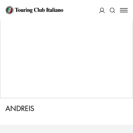
HOME
DESTINAZIONI
ILLASI
DORMIRE
ANDREIS
ACCEDI
Cerca
ANDREIS