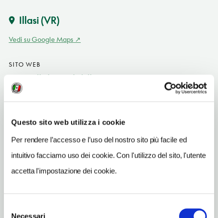
Illasi
(VR)
Vedi su Google Maps
SITO WEB
www.agriturismoandreis.it
INDIRIZZO EMAIL
info@agriturismoandreis.it
Questo sito web utilizza i cookie
TELEFONO
Per rendere l’accesso e l’uso del nostro sito più facile ed
0457834441
intuitivo facciamo uso dei cookie. Con l'utilizzo del sito, l'utente
NUMERO CAMERE
accetta l'impostazione dei cookie.
5
NUMERO APPARTAMENTI
3
Selezione
Necessari
del