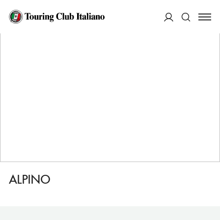
HOME
DESTINAZIONI
IDRO
MANGIARE
ALPINO
ACCEDI
Cerca
ALPINO