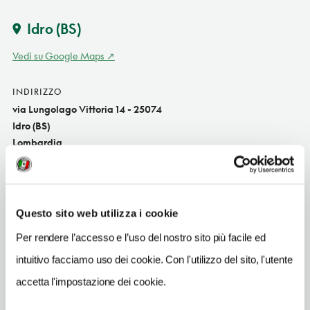
Idro
(BS)
Vedi su Google Maps
INDIRIZZO
via Lungolago Vittoria 14 - 25074
Idro (BS)
Lombardia
SITO WEB
www.hotelalpino.net
Questo sito web utilizza i cookie
INDIRIZZO EMAIL
info@hotelalpino.net
Per rendere l’accesso e l’uso del nostro sito più facile ed
intuitivo facciamo uso dei cookie. Con l'utilizzo del sito, l'utente
TELEFONO
036583146-3470433938
accetta l'impostazione dei cookie.
TIPO DI CUCINA