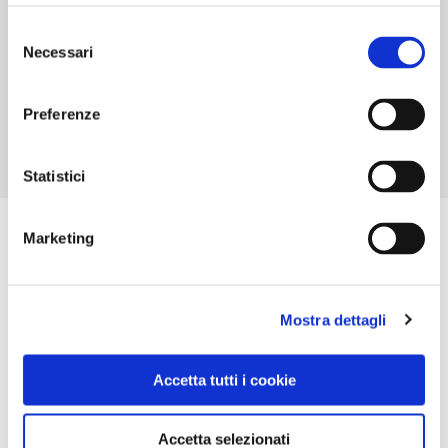
bresciana e classica
Selezione
Necessari
del
NUMERO COPERTI
consenso
150
Preferenze
Statistici
Marketing
Mostra dettagli
Accetta tutti i cookie
Accetta selezionati