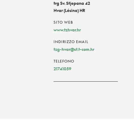
trg Sv. Stjepana 42
Hvar (Lésina) HR
SITO WEB
www.tzhvar.hr
INDIRIZZO EMAIL
tzg-hvar@st.t-com.hr
TELEFONO
21741059