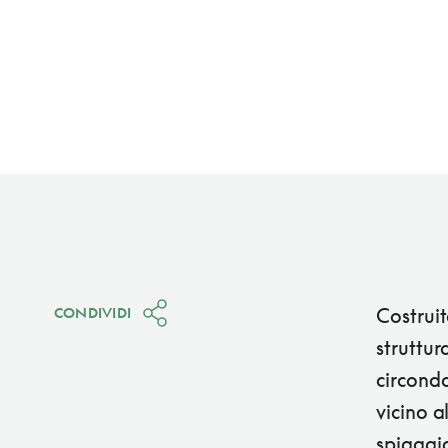
Costruit
CONDIVIDI
struttur
circonda
vicino a
spiaggi