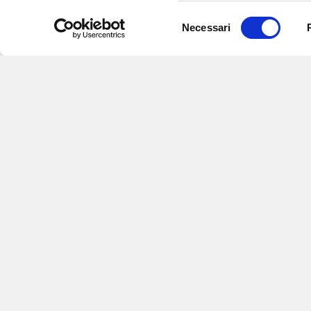
Selezione
Necessari
del
consenso
Iscriviti alle nostre newsletter
per
eventi e aggiornamenti su offert