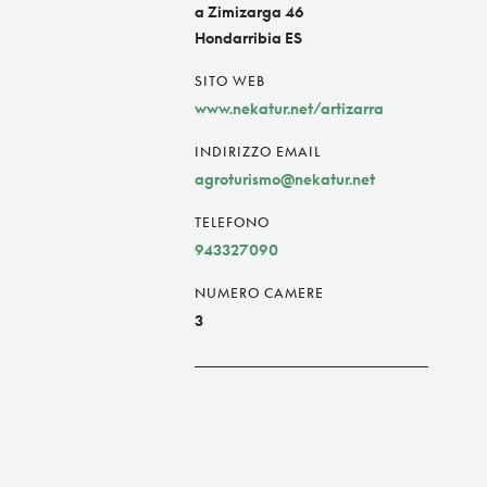
a Zimizarga 46
Hondarribia ES
SITO WEB
www.nekatur.net/artizarra
INDIRIZZO EMAIL
agroturismo@nekatur.net
TELEFONO
943327090
NUMERO CAMERE
3