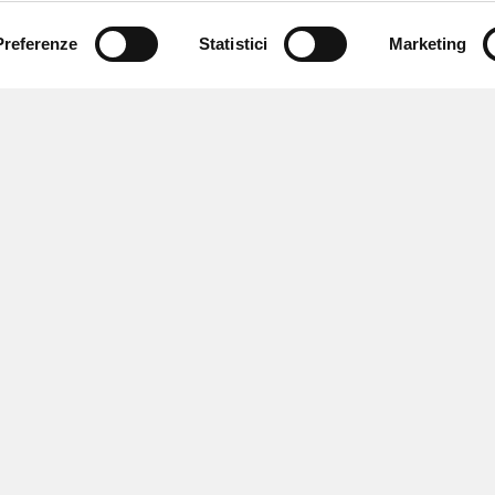
Preferenze
Statistici
Marketing
 ricevere notizie,
e speciali.