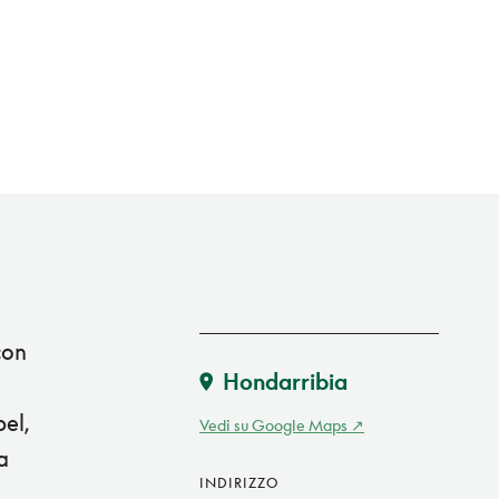
con
Hondarribia
bel,
Vedi su Google Maps
a
INDIRIZZO