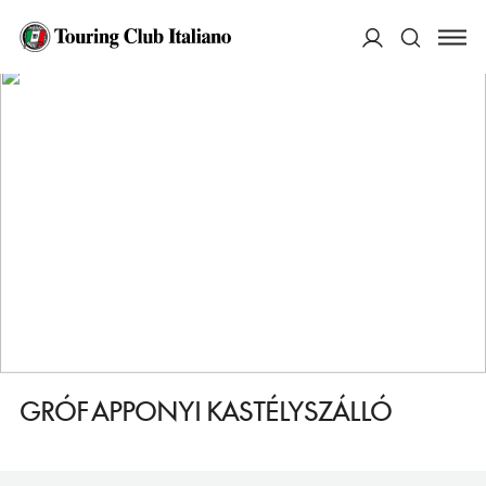
HOME
DESTINAZIONI
HOGYESZ
DORMIRE
GRÓF APPONYI KASTÉLYSZÁLLÓ
ACCEDI
Cerca
GRÓF APPONYI KASTÉLYSZÁLLÓ