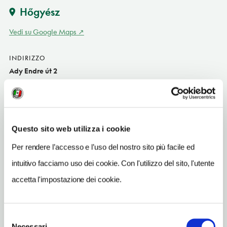
Hőgyész
Vedi su Google Maps
INDIRIZZO
Ady Endre út 2
Hőgyész HU
SITO WEB
www.apponyi.hu
Questo sito web utilizza i cookie
INDIRIZZO EMAIL
Per rendere l’accesso e l’uso del nostro sito più facile ed
info@apponyi.hu
intuitivo facciamo uso dei cookie. Con l'utilizzo del sito, l'utente
TELEFONO
accetta l'impostazione dei cookie.
588800
NUMERO CAMERE
27
Selezione
Necessari