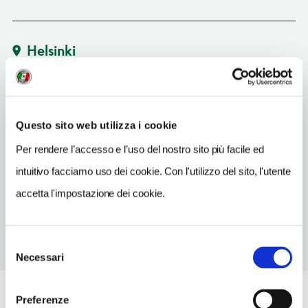
Helsinki
Vedi su Google Maps
INDIRIZZO
Questo sito web utilizza i cookie
Mannerheimintie 13
Helsinki FI
Per rendere l’accesso e l’uso del nostro sito più facile ed
intuitivo facciamo uso dei cookie. Con l'utilizzo del sito, l'utente
SITO WEB
www.finlandiatalo.fi
accetta l'impostazione dei cookie.
Selezione
Necessari
del
consenso
Preferenze