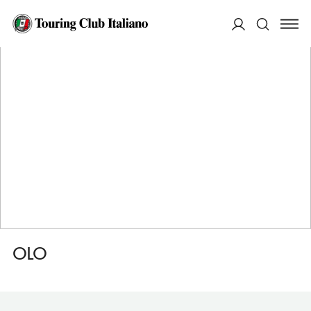
HOME
DESTINAZIONI
HELSINKI
MANGIARE
OLO
ACCEDI
Cerca
OLO