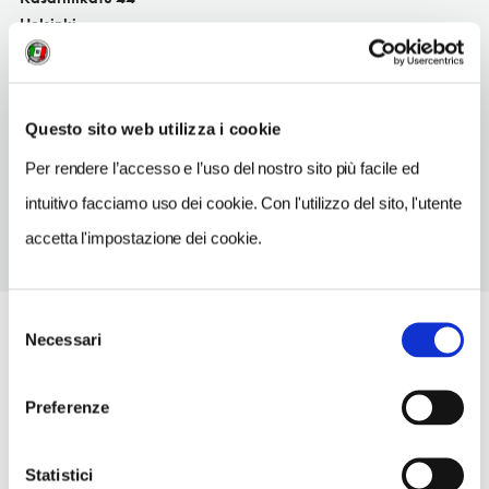
Helsinki
SITO WEB
www.olo-restaurant.com
Questo sito web utilizza i cookie
TELEFONO
09665565
Per rendere l’accesso e l’uso del nostro sito più facile ed
intuitivo facciamo uso dei cookie. Con l'utilizzo del sito, l'utente
accetta l'impostazione dei cookie.
Selezione
Necessari
del
consenso
Preferenze
Statistici