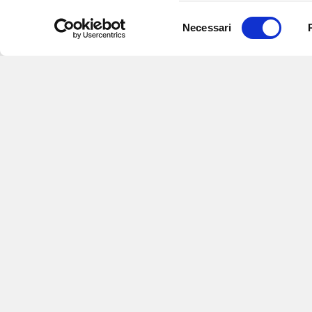
Selezione
Necessari
del
consenso
Iscriviti alle nostre newsletter
per
eventi e aggiornamenti su offert