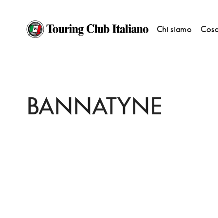
Chi siamo
Cosa
HOME
DESTINAZIONI
HASTINGS
DORMIRE
BANNATYNE
BANNATYNE