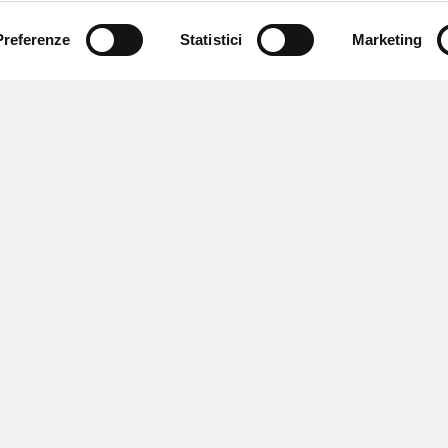
Preferenze
Statistici
Marketing
 ricevere notizie,
e speciali.