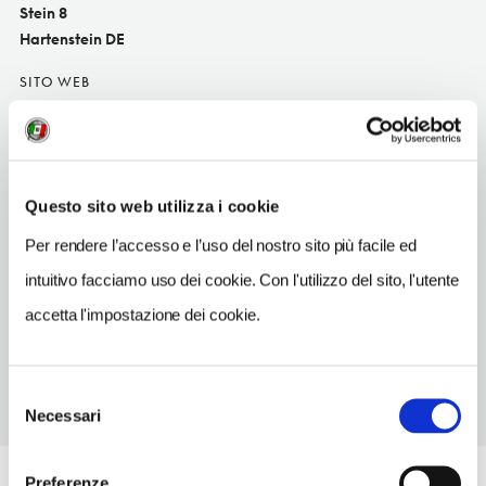
Stein 8
Hartenstein DE
SITO WEB
www.schloss-wolfsbrunn.de
INDIRIZZO EMAIL
info@schloss-wolfsbrunn.de
Questo sito web utilizza i cookie
TELEFONO
Per rendere l’accesso e l’uso del nostro sito più facile ed
37605760
intuitivo facciamo uso dei cookie. Con l'utilizzo del sito, l'utente
NUMERO CAMERE
accetta l'impostazione dei cookie.
27
Selezione
Necessari
del
consenso
Preferenze