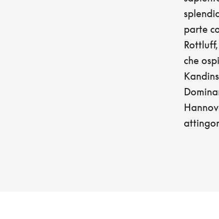
splendid
parte co
Rottluff
che ospi
Kandinsk
Dominano
Hannove
attingo