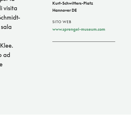
Kurt-Schwitters-Platz
 visita
Hannover DE
 Schmidt-
SITO WEB
 sala
www.sprengel-museum.com
 Klee.
no ad
e