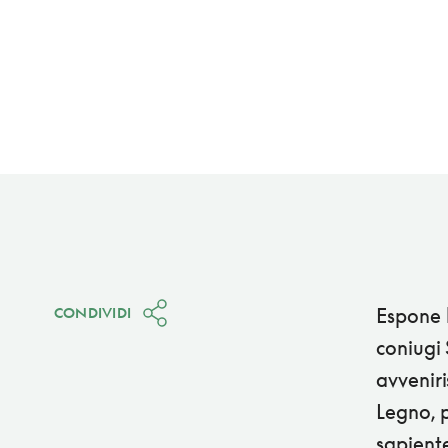
Espone 
CONDIVIDI
coniugi 
avveniri
Legno, p
sapient