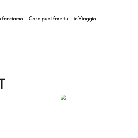
 facciamo
Cosa puoi fare tu
in Viaggio
TLET STORE
T