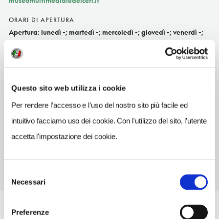
museomultimedialedeiceri.it
ORARI DI APERTURA
Apertura: lunedì -; martedì -; mercoledì -; giovedì -; venerdì -;
sabato -; domenica 10-13, 15-18; sabato -; domenica 10-13, 15-18;
domenica 10-13, 15-18; i giorni e gli orari di apertura possono
subire variazioni. Apertura/Chiusura annuale: gennaio aperto
prima settimana, febbraio chiuso, marzo , aprile , maggio ,
Questo sito web utilizza i cookie
giugno , luglio , agosto , settembre , ottobre , novembre ,
dicembre
Per rendere l’accesso e l’uso del nostro sito più facile ed
intuitivo facciamo uso dei cookie. Con l'utilizzo del sito, l'utente
CONDIZIONI DI VISITA
ingresso a pagamento
accetta l'impostazione dei cookie.
Selezione
Necessari
del
consenso
Preferenze