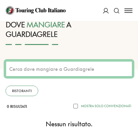
HOME
DESTINAZIONI
GUARDIAGRELE
MANGIARE
ACCEDI
DOVE
MANGIARE
A
GUARDIAGRELE
Cerca
RISTORANTI
0 RISULTATI
MOSTRA SOLO CONVENZIONATI
Nessun risultato.