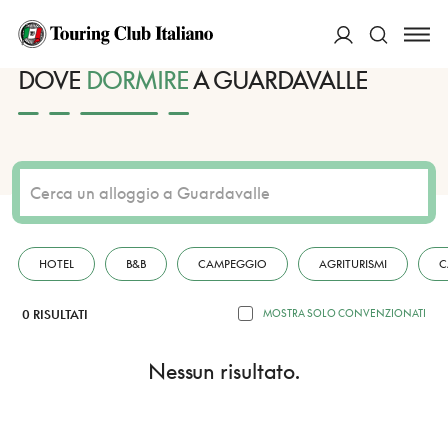
HOME
DESTINAZIONI
GUARDAVALLE
DORMIRE
ACCEDI
DOVE
DORMIRE
A GUARDAVALLE
Cerca
HOTEL
B&B
CAMPEGGIO
AGRITURISMI
C
0 RISULTATI
MOSTRA SOLO CONVENZIONATI
Nessun risultato.