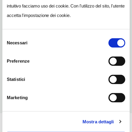
www.casarosettagrottaglie.it
intuitivo facciamo uso dei cookie. Con l'utilizzo del sito, l'utente
INDIRIZZO EMAIL
accetta l'impostazione dei cookie.
bebcasarosetta@alice.it
TELEFONO
Selezione
3474508269-3683334782
Necessari
del
consenso
NUMERO CAMERE
2
Preferenze
NUMERO APPARTAMENTI
1
Statistici
Marketing
Mostra dettagli