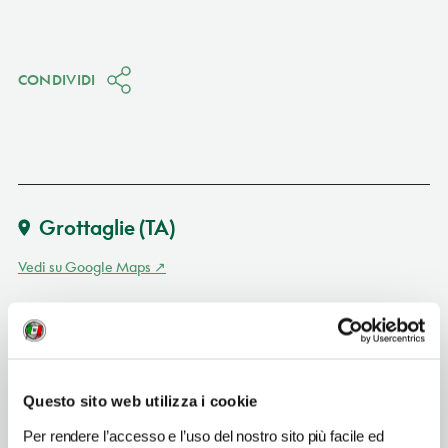
CONDIVIDI
Grottaglie
(TA)
Vedi su Google Maps
INDIRIZZO
via Rubichi 83 - 74023
Grottaglie (TA)
Puglia
Questo sito web utilizza i cookie
SITO WEB
Per rendere l’accesso e l’uso del nostro sito più facile ed