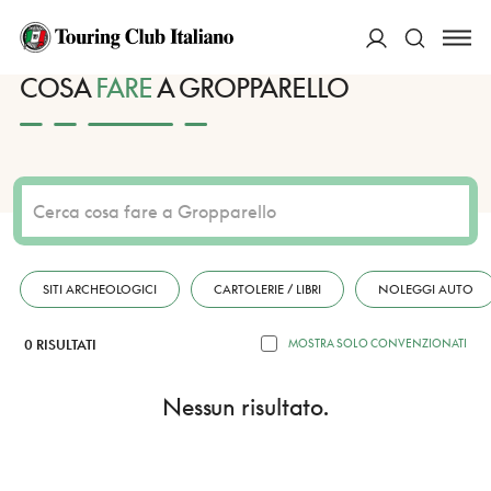
HOME
DESTINAZIONI
GROPPARELLO
FARE
ACCEDI
COSA
FARE
A GROPPARELLO
Cerca
SITI ARCHEOLOGICI
CARTOLERIE / LIBRI
NOLEGGI AUTO
0 RISULTATI
MOSTRA SOLO CONVENZIONATI
Nessun risultato.