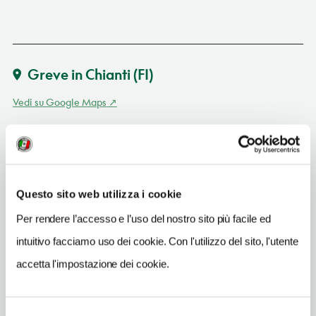
Greve in Chianti
(FI)
Vedi su Google Maps
INDIRIZZO
piazza N. Tirinnanzi 10 - 50022
Greve in Chianti (FI)
Toscana
Questo sito web utilizza i cookie
Per rendere l’accesso e l’uso del nostro sito più facile ed
SITO WEB
www.museovino.it
intuitivo facciamo uso dei cookie. Con l'utilizzo del sito, l'utente
accetta l'impostazione dei cookie.
INDIRIZZO EMAIL
info@museovino.it
TELEFONO
Selezione