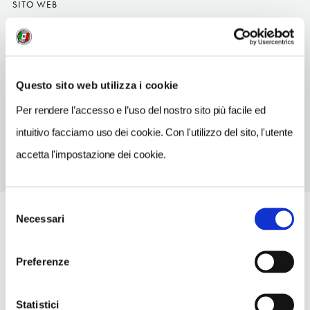
SITO WEB
www.parcoaltamurgia.gov.it
INDIRIZZO EMAIL
info@parcoaltamurgia.it
Questo sito web utilizza i cookie
TELEFONO
Per rendere l’accesso e l’uso del nostro sito più facile ed
0803262268
intuitivo facciamo uso dei cookie. Con l'utilizzo del sito, l'utente
accetta l'impostazione dei cookie.
Selezione
Necessari
del
consenso
Preferenze
Statistici