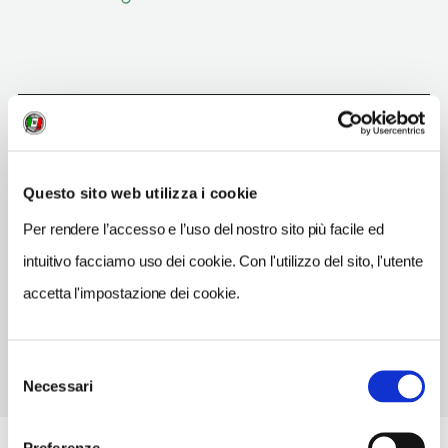
Gravina in Puglia
(BA)
Vedi su Google Maps
Questo sito web utilizza i cookie
Per rendere l’accesso e l’uso del nostro sito più facile ed
INDIRIZZO
largo S. Francesco - 70024
intuitivo facciamo uso dei cookie. Con l'utilizzo del sito, l'utente
Gravina in Puglia (BA)
accetta l'impostazione dei cookie.
Puglia
Selezione
Necessari
del
consenso
Preferenze