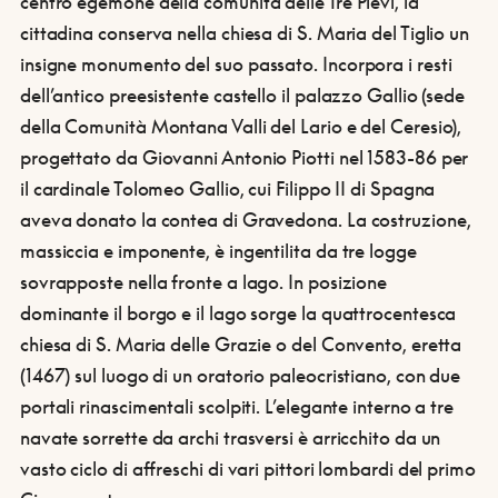
centro egemone della comunità delle Tre Pievi, la
cittadina conserva nella chiesa di S. Maria del Tiglio un
insigne monumento del suo passato. Incorpora i resti
dell’antico preesistente castello il palazzo Gallio (sede
della Comunità Montana Valli del Lario e del Ceresio),
progettato da Giovanni Antonio Piotti nel 1583-86 per
il cardinale Tolomeo Gallio, cui Filippo II di Spagna
aveva donato la contea di Gravedona. La costruzione,
massiccia e imponente, è ingentilita da tre logge
sovrapposte nella fronte a lago. In posizione
dominante il borgo e il lago sorge la quattrocentesca
chiesa di S. Maria delle Grazie o del Convento, eretta
(1467) sul luogo di un oratorio paleocristiano, con due
portali rinascimentali scolpiti. L’elegante interno a tre
navate sorrette da archi trasversi è arricchito da un
vasto ciclo di affreschi di vari pittori lombardi del primo