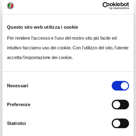
COSA FARE
DOVE DORMIRE
DOVE MANGIARE
Questo sito web utilizza i cookie
0 RISULTATI
MOSTRA SOLO CONVENZIONATI
Per rendere l’accesso e l’uso del nostro sito più facile ed
Nessun risultato.
intuitivo facciamo uso dei cookie. Con l'utilizzo del sito, l'utente
accetta l'impostazione dei cookie.
Selezione
Necessari
del
consenso
Preferenze
Statistici