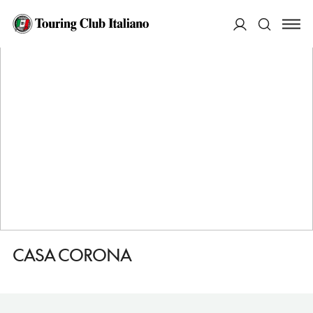
HOME
DESTINAZIONI
GRADISCA D'ISONZO
VEDERE
CASA CORONA
ACCEDI
Cerca
CASA CORONA