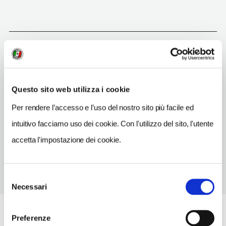
Gradisca d'Isonzo
(GO)
Vedi su Google Maps
Questo sito web utilizza i cookie
INDIRIZZO
Per rendere l’accesso e l’uso del nostro sito più facile ed
via Bergamas - 34072
intuitivo facciamo uso dei cookie. Con l'utilizzo del sito, l'utente
Gradisca d'Isonzo (GO)
Friuli Venezia Giulia IT
accetta l'impostazione dei cookie.
Selezione
Necessari
del
consenso
Preferenze