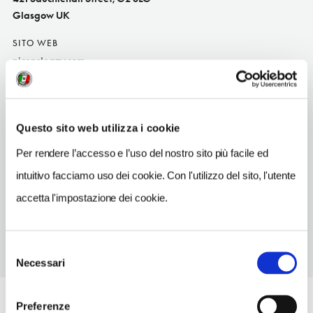
Glasgow UK
SITO WEB
nicensleazy.com
INDIRIZZO EMAIL
gigs@nicensleazy.com
Questo sito web utilizza i cookie
TELEFONO
1413330900
Per rendere l’accesso e l’uso del nostro sito più facile ed
intuitivo facciamo uso dei cookie. Con l'utilizzo del sito, l'utente
METRO
St George's Cross
accetta l'impostazione dei cookie.
Selezione
Necessari
del
consenso
Preferenze