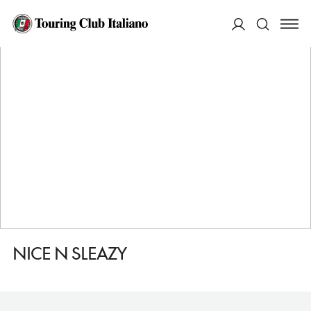
HOME
DESTINAZIONI
GLASGOW
FARE
NICE N SLEAZY
ACCEDI
Cerca
NICE N SLEAZY