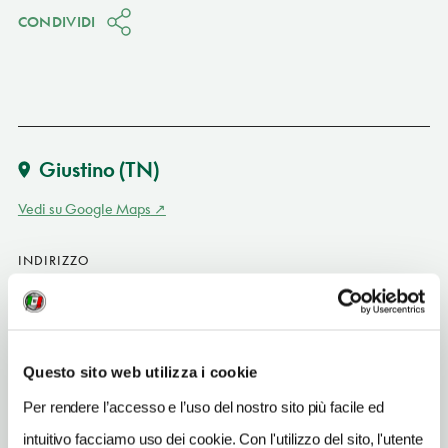
CONDIVIDI
Giustino
(TN)
Vedi su Google Maps
INDIRIZZO
via Rosmini 7 - 38086
Giustino (TN)
Trentino-Alto Adige
Questo sito web utilizza i cookie
SITO WEB
www.ristorantemildas.it
Per rendere l’accesso e l’uso del nostro sito più facile ed
intuitivo facciamo uso dei cookie. Con l'utilizzo del sito, l'utente
INDIRIZZO EMAIL