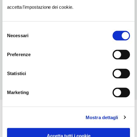
info@ristorantemildas.it
accetta l'impostazione dei cookie.
TELEFONO
0465502104-3312121801
Selezione
Necessari
del
TIPO DI CUCINA
consenso
trentina
Preferenze
NUMERO COPERTI
50
Statistici
Marketing
Mostra dettagli
Accetta tutti i cookie