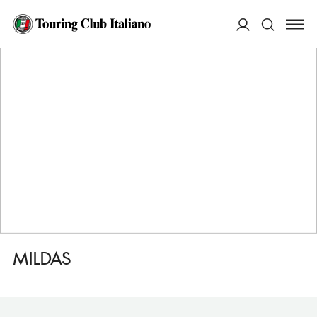
HOME
DESTINAZIONI
GIUSTINO
MANGIARE
MILDAS
ACCEDI
Cerca
MILDAS