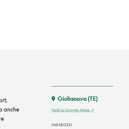
Giulianova
(TE)
rt,
ma anche
Vedi su Google Maps
te
INDIRIZZO