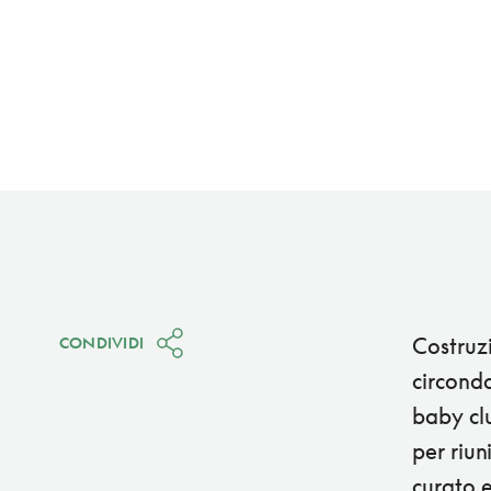
Costruzi
CONDIVIDI
circonda
baby clu
per riun
curato e