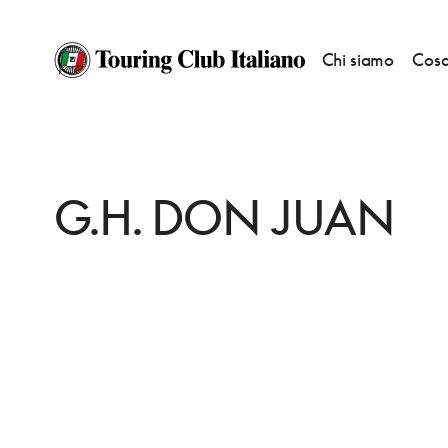
Chi siamo
Cosa
HOME
DESTINAZIONI
GIULIANOVA
DORMIRE
G.H. DON JUAN
G.H. DON JUAN