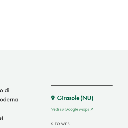
o di
Girasole
(NU)
 moderna
Vedi su Google Maps
ei
SITO WEB