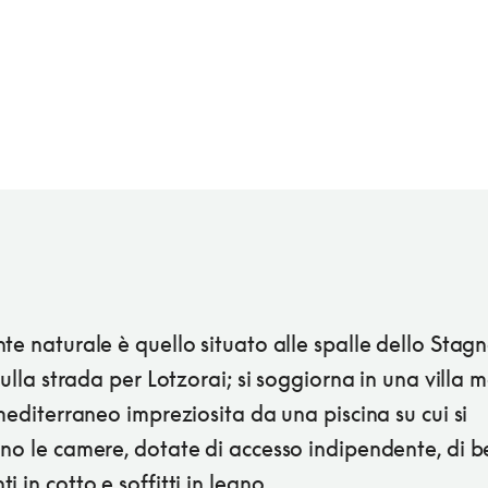
te naturale è quello situato alle spalle dello Stagn
 sulla strada per Lotzorai; si soggiorna in una villa
 mediterraneo impreziosita da una piscina su cui si
no le camere, dotate di accesso indipendente, di b
i in cotto e soffitti in legno