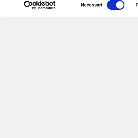
Selezione
Necessari
del
consenso
Iscriviti alle nostre newsletter
per
eventi e aggiornamenti su offert