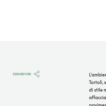
L'ambien
CONDIVIDI
Tortolì,
di stile
affaccia
paviment