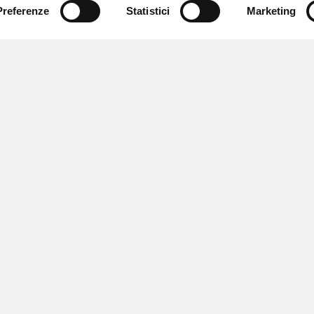
Preferenze
Statistici
Marketing
 ricevere notizie,
e speciali.