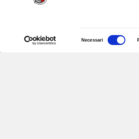
Selezione
Necessari
del
consenso
Iscriviti alle nostre newsletter
per
eventi e aggiornamenti su offert