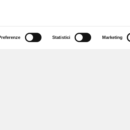
Preferenze
Statistici
Marketing
 ricevere notizie,
e speciali.