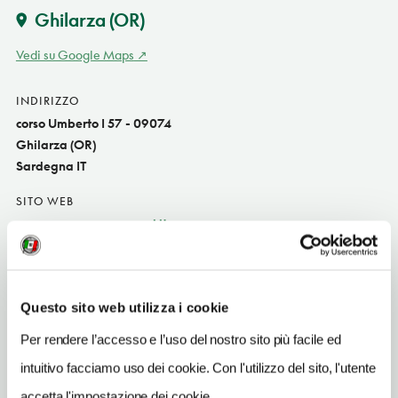
Ghilarza
(OR)
Vedi su Google Maps
INDIRIZZO
corso Umberto I 57 - 09074
Ghilarza (OR)
Sardegna IT
SITO WEB
www.casamuseogramsci.it
INDIRIZZO EMAIL
info@casamuseogramsci.it
Questo sito web utilizza i cookie
TELEFONO
078553075
Per rendere l’accesso e l’uso del nostro sito più facile ed
intuitivo facciamo uso dei cookie. Con l'utilizzo del sito, l'utente
ORARI DI APERTURA
accetta l'impostazione dei cookie.
Apertura: lunedì 10-13, 15.30-19.30; martedì 10-13, 15.30-19.30;