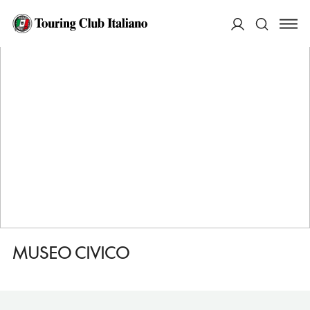
HOME
DESTINAZIONI
GERACE
VEDERE
MUSEO CIVICO
ACCEDI
Cerca
MUSEO CIVICO