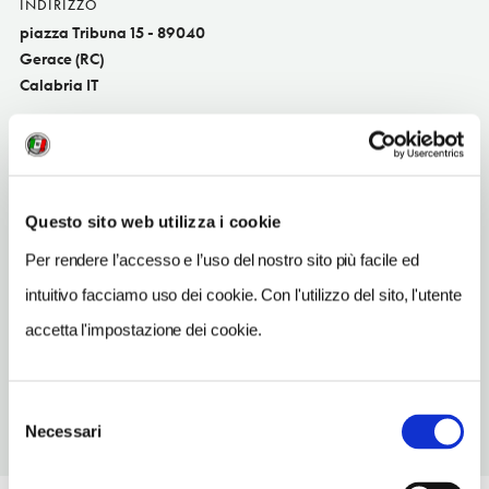
INDIRIZZO
piazza Tribuna 15 - 89040
Gerace (RC)
Calabria IT
TELEFONO
0964355009
ORARI DI APERTURA
Questo sito web utilizza i cookie
Apertura: lunedì-domenica 8.30-14, 15.30-18; i giorni e gli orari
di apertura possono subire variazioni. Apertura/Chiusura
Per rendere l’accesso e l’uso del nostro sito più facile ed
annuale: sempre aperto
intuitivo facciamo uso dei cookie. Con l'utilizzo del sito, l'utente
CONDIZIONI DI VISITA
accetta l'impostazione dei cookie.
ingresso a pagamento
Selezione
Necessari
del
consenso