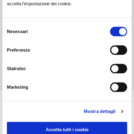
accetta l'impostazione dei cookie.
TELEFONO
0732972065
Selezione
NUMERO CAMERE
Necessari
del
24
consenso
ORARI DI APERTURA
Preferenze
Chiusura: sempre aperto
Statistici
Marketing
Mostra dettagli
Accetta tutti i cookie