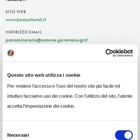
SITO WEB
www.beniculturali.it
INDIRIZZO EMAIL
parcominerario@comune.gavorrano.gr.it
TELEFONO
0566846259
ORARI DI APERTURA
Questo sito web utilizza i cookie
Apertura: lunedì chiuso; martedì chiuso; mercoledì chiuso;
Per rendere l’accesso e l’uso del nostro sito più facile ed
giovedì chiuso; venerdì chiuso; sabato 10-13, 15-17; domenica 10-
13, 15-17; i giorni e gli orari di apertura possono subire
intuitivo facciamo uso dei cookie. Con l'utilizzo del sito, l'utente
variazioni. Apertura/Chiusura annuale: sempre aperto
accetta l'impostazione dei cookie.
CONDIZIONI DI VISITA
ingresso a pagamento
Selezione
Necessari
del