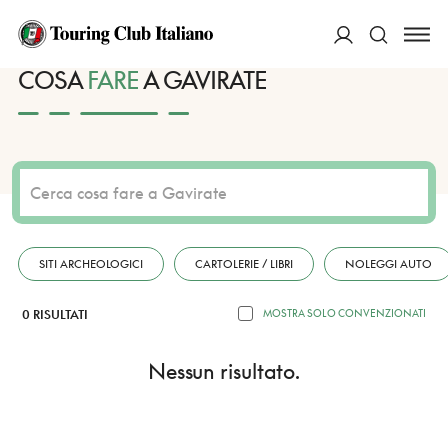
HOME
DESTINAZIONI
GAVIRATE
FARE
ACCEDI
COSA
FARE
A GAVIRATE
Cerca
SITI ARCHEOLOGICI
CARTOLERIE / LIBRI
NOLEGGI AUTO
0 RISULTATI
MOSTRA SOLO CONVENZIONATI
Nessun risultato.