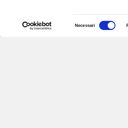
Selezione
Necessari
del
consenso
Iscriviti alle nostre
per ricevere notizie,