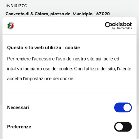
INDIRIZZO
Convento di S. Chiara, piazza del Municipio - 67020
Gagliano Aterno (AQ)
Abruzzo
INDIRIZZO EMAIL
Questo sito web utilizza i cookie
utb.laquila@corpoforestale.it
Per rendere l’accesso e l’uso del nostro sito più facile ed
TELEFONO
intuitivo facciamo uso dei cookie. Con l'utilizzo del sito, l'utente
0864797817
accetta l'impostazione dei cookie.
Selezione
Necessari
del
consenso
Preferenze