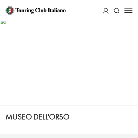
HOME
DESTINAZIONI
GAGLIANO ATERNO
VEDERE
MUSEO DELL'ORSO
ACCEDI
Cerca
MUSEO DELL'ORSO