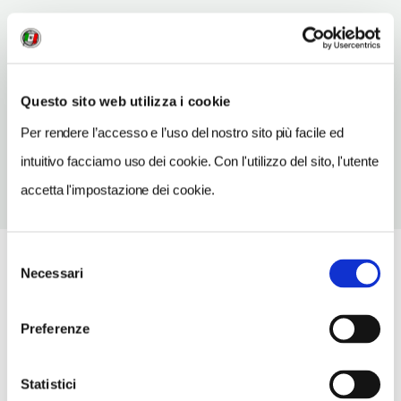
TELEFONO
0771462255
ORARI DI APERTURA
Questo sito web utilizza i cookie
Apertura: lunedì-domenica 10-12, 16-18. Apertura/Chiusura
annuale: sempre aperto
Per rendere l’accesso e l’uso del nostro sito più facile ed
intuitivo facciamo uso dei cookie. Con l'utilizzo del sito, l'utente
accetta l'impostazione dei cookie.
Selezione
Necessari
del
consenso
Preferenze
Statistici