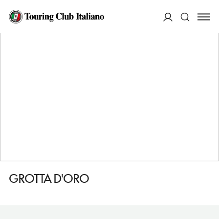
HOME
DESTINAZIONI
GAETA
VEDERE
GROTTA D'ORO
ACCEDI
Cerca
GROTTA D'ORO