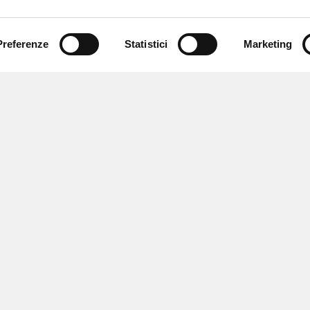
Preferenze
Statistici
Marketing
 ricevere notizie,
e speciali.