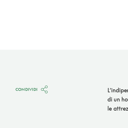
L’indip
CONDIVIDI
di un ho
le attr