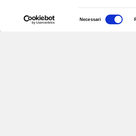
Selezione
Necessari
del
consenso
Iscriviti alle nostre newsletter
per
eventi e aggiornamenti su offert