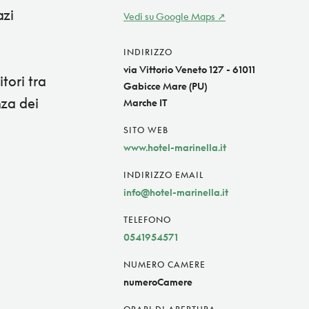
azi
Vedi su Google Maps
INDIRIZZO
via Vittorio Veneto 127 - 61011
tori tra
Gabicce Mare (PU)
nza dei
Marche IT
SITO WEB
www.hotel-marinella.it
INDIRIZZO EMAIL
info@hotel-marinella.it
TELEFONO
0541954571
NUMERO CAMERE
numeroCamere