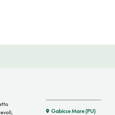
etto
Gabicce Mare
(PU)
evoli,