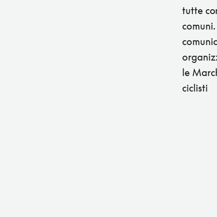
tutte c
comuni. 
comunic
organizz
le Marc
ciclisti