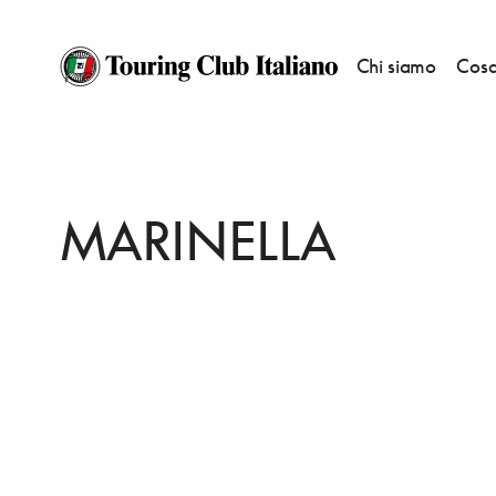
Chi siamo
Cosa
HOME
DESTINAZIONI
GABICCE MARE
DORMIRE
MARINELLA
MARINELLA