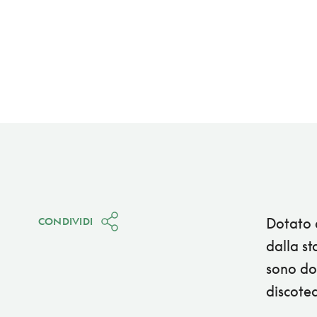
Dotato d
CONDIVIDI
dalla st
sono dot
discotec