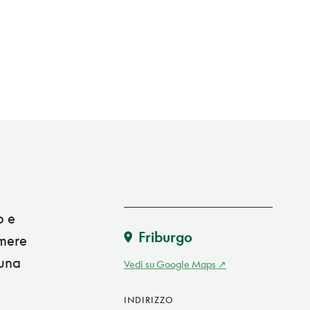
o e
Friburgo
amere
 una
Vedi su Google Maps
INDIRIZZO