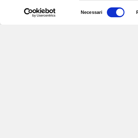
Selezione
Necessari
del
consenso
Iscriviti alle nostre newsletter
per
eventi e aggiornamenti su offert