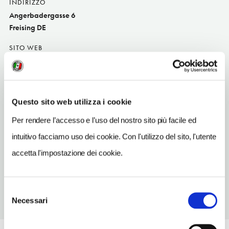
INDIRIZZO
Angerbadergasse 6
Freising DE
SITO WEB
www.freising.kathis-steakhouse.de
INDIRIZZO EMAIL
freising@kathis-steakhouse.de
Questo sito web utilizza i cookie
TELEFONO
Per rendere l’accesso e l’uso del nostro sito più facile ed
8161549698
intuitivo facciamo uso dei cookie. Con l'utilizzo del sito, l'utente
TIPO DI CUCINA
accetta l'impostazione dei cookie.
steakhous
Selezione
Necessari
del
consenso