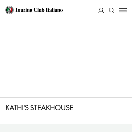
HOME
DESTINAZIONI
FREISING
MANGIARE
KATHI'S STEAKHOUSE
ACCEDI
Cerca
KATHI'S STEAKHOUSE