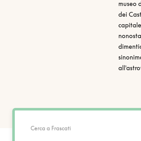
museo d'
dei Cast
capitale
nonostan
dimentic
sinonimo
all'astr