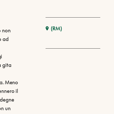
(RM)
o non
o ad
è
i
a gita
ria. Meno
ennero il
, degne
on un