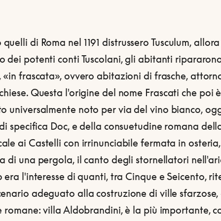
uelli di Roma nel 1191 distrussero Tusculum, allora
 dei potenti conti Tuscolani, gli abitanti ripararon
 «in frascata», ovvero abitazioni di frasche, attorn
chiese. Questa l'origine del nome Frascati che poi 
o universalmente noto per via del vino bianco, ogg
 di specifica Doc, e della consuetudine romana dell
le ai Castelli con irrinunciabile fermata in osteria,
a di una pergola, il canto degli stornellatori nell'a
 era l'interesse di quanti, tra Cinque e Seicento, rit
enario adeguato alla costruzione di ville sfarzose
e romane: villa Aldobrandini, è la più importante, c