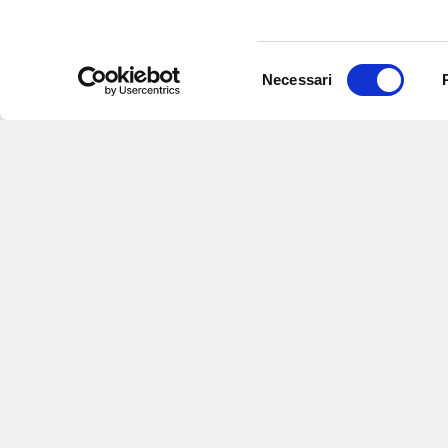
Selezione
Necessari
del
consenso
Iscriviti alle nostre
per ricevere notizie,