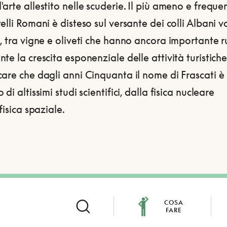
arte allestito nelle scuderie. Il più ameno e freque
elli Romani è disteso sul versante dei colli Albani v
, tra vigne e oliveti che hanno ancora importante r
te la crescita esponenziale delle attività turistich
are che dagli anni Cinquanta il nome di Frascati è
 di altissimi studi scientifici, dalla fisica nucleare
ofisica spaziale.
COSA
FARE