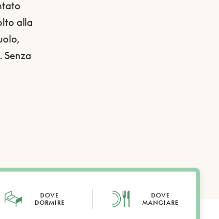
ntato
olto alla
uolo,
e. Senza
DOVE
DOVE
DORMIRE
MANGIARE