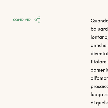
CONDIVIDI
Quando q
baluardo
lontano,
antiche 
diventat
titolare
domenica
all'ombr
prosaico
luogo sc
di quell