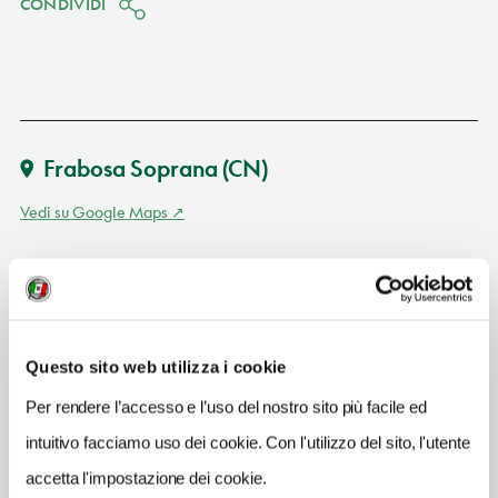
CONDIVIDI
Frabosa Soprana
(CN)
Vedi su Google Maps
SITO WEB
www.grottadibossea.com
INDIRIZZO EMAIL
Questo sito web utilizza i cookie
info@grottadibossea.com
Per rendere l’accesso e l’uso del nostro sito più facile ed
TELEFONO
0174349240
intuitivo facciamo uso dei cookie. Con l'utilizzo del sito, l'utente
accetta l'impostazione dei cookie.
ORARI DI APERTURA