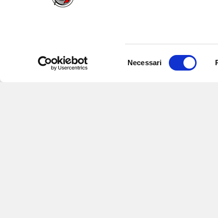
Selezione
Necessari
del
consenso
Iscriviti alle nostre newsletter
per
eventi e aggiornamenti su offert