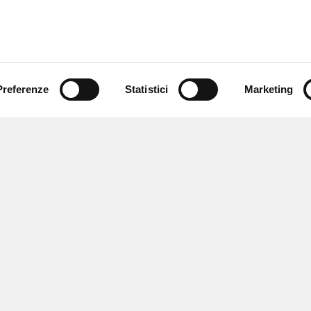
Preferenze
Statistici
Marketing
 ricevere notizie,
e speciali.