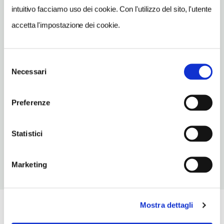
intuitivo facciamo uso dei cookie. Con l'utilizzo del sito, l'utente
TELEFONO
accetta l'impostazione dei cookie.
017260160-800210762
ORARI DI APERTURA
Selezione
Apertura: lunedì a richiesta; martedì a richiesta; mercoledì 11-
Necessari
del
15; giovedì 11-15; venerdì 11-15; sabato 11-15; domenica 11-15; i
consenso
giorni e gli orari di apertura possono subire variazioni.
Apertura/Chiusura annuale: sempre aperto
Preferenze
CONDIZIONI DI VISITA
ingresso a pagamento
Statistici
Marketing
Mostra dettagli