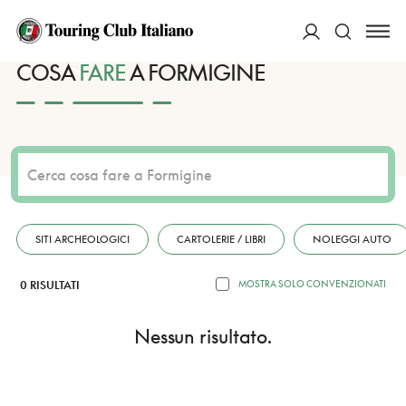
HOME
DESTINAZIONI
FORMIGINE
FARE
ACCEDI
COSA
FARE
A FORMIGINE
Cerca
SITI ARCHEOLOGICI
CARTOLERIE / LIBRI
NOLEGGI AUTO
0 RISULTATI
MOSTRA SOLO CONVENZIONATI
Nessun risultato.