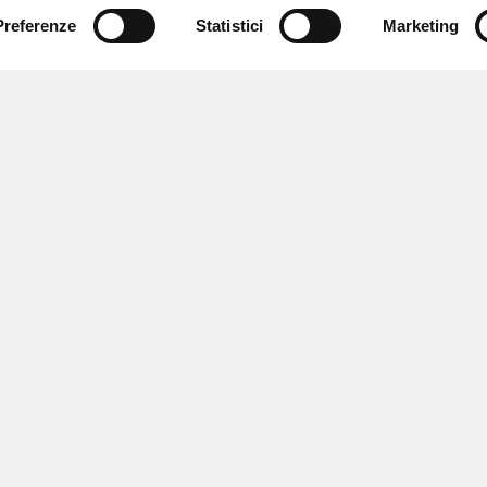
Preferenze
Statistici
Marketing
 ricevere notizie,
e speciali.