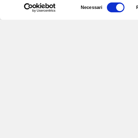
Selezione
Necessari
del
consenso
Iscriviti alle nostre newsletter
per
eventi e aggiornamenti su offert