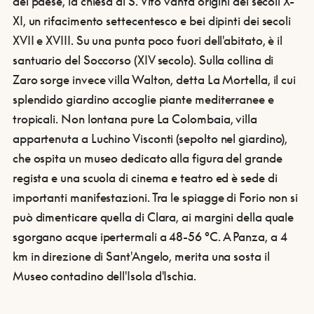
del paese, la chiesa di S. Vito vanta origini dei secoli X-
XI, un rifacimento settecentesco e bei dipinti dei secoli
XVII e XVIII. Su una punta poco fuori dell'abitato, è il
santuario del Soccorso (XIV secolo). Sulla collina di
Zaro sorge invece villa Walton, detta La Mortella, il cui
splendido giardino accoglie piante mediterranee e
tropicali. Non lontana pure La Colombaia, villa
appartenuta a Luchino Visconti (sepolto nel giardino),
che ospita un museo dedicato alla figura del grande
regista e una scuola di cinema e teatro ed è sede di
importanti manifestazioni. Tra le spiagge di Forio non si
può dimenticare quella di Clara, ai margini della quale
sgorgano acque ipertermali a 48-56 °C. A Panza, a 4
km in direzione di Sant'Angelo, merita una sosta il
Museo contadino dell'Isola d'Ischia.