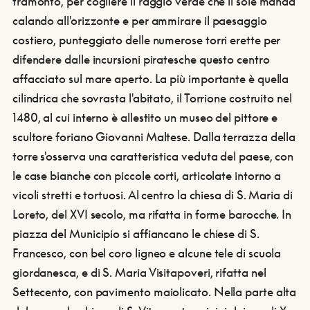
tramonto, per cogliere il raggio verde che il sole manda
calando all'orizzonte e per ammirare il paesaggio
costiero, punteggiato delle numerose torri erette per
difendere dalle incursioni piratesche questo centro
affacciato sul mare aperto. La più importante è quella
cilindrica che sovrasta l'abitato, il Torrione costruito nel
1480, al cui interno è allestito un museo del pittore e
scultore foriano Giovanni Maltese. Dalla terrazza della
torre s'osserva una caratteristica veduta del paese, con
le case bianche con piccole corti, articolate intorno a
vicoli stretti e tortuosi. Al centro la chiesa di S. Maria di
Loreto, del XVI secolo, ma rifatta in forme barocche. In
piazza del Municipio si affiancano le chiese di S.
Francesco, con bel coro ligneo e alcune tele di scuola
giordanesca, e di S. Maria Visitapoveri, rifatta nel
Settecento, con pavimento maiolicato. Nella parte alta