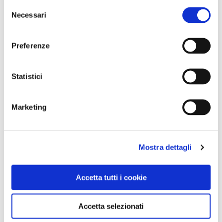
Selezione
Necessari
del
0 RISULTATI
MOSTRA SOLO CONVENZIONATI
consenso
Nessun risultato.
Preferenze
Statistici
Marketing
Mostra dettagli
Accetta tutti i cookie
Accetta selezionati