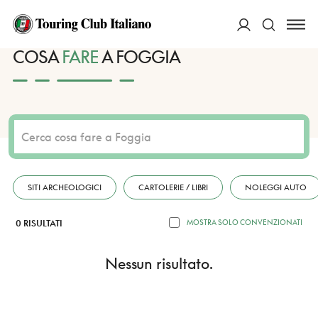
HOME
DESTINAZIONI
FOGGIA
FARE
ACCEDI
COSA
FARE
A FOGGIA
Cerca
SITI ARCHEOLOGICI
CARTOLERIE / LIBRI
NOLEGGI AUTO
0 RISULTATI
MOSTRA SOLO CONVENZIONATI
Nessun risultato.