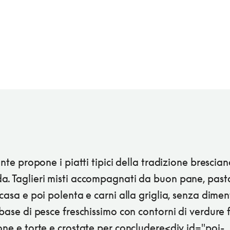
rante propone i piatti tipici della tradizione brescian
a. Taglieri misti accompagnati da buon pane, past
 casa e poi polenta e carni alla griglia, senza dimen
 base di pesce freschissimo con contorni di verdure 
one e torte e crostate per concludere<div id="poi-