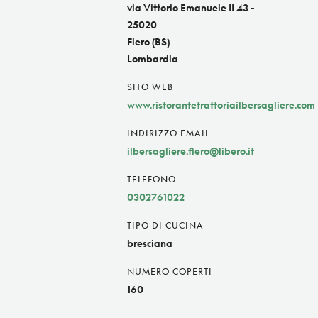
via Vittorio Emanuele II 43 -
25020
Flero (BS)
Lombardia
SITO WEB
www.ristorantetrattoriailbersagliere.com
INDIRIZZO EMAIL
ilbersagliere.flero@libero.it
TELEFONO
0302761022
TIPO DI CUCINA
bresciana
NUMERO COPERTI
160