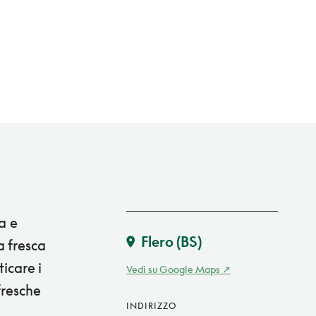
a e
Flero
(BS)
a fresca
ticare i
Vedi su Google Maps
fresche
INDIRIZZO