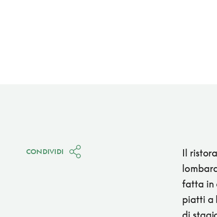
Il risto
CONDIVIDI
lombard
fatta in
piatti a
di stagi