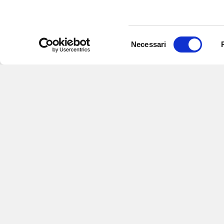
Selezione
Necessari
del
consenso
Iscriviti alle nostre
per ricevere notizie,